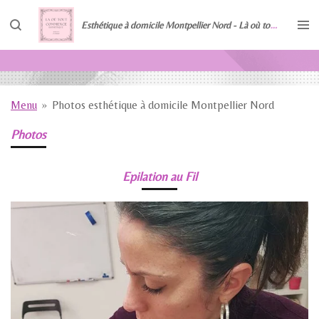
Passer
Esthétique à domicile Montpellier Nord - Là où tout commence
au
contenu
principal
Menu
»
Photos esthétique à domicile Montpellier Nord
Photos
Epilation au Fil